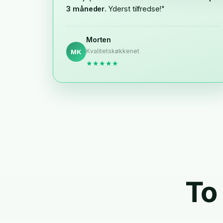
3 måneder
. Yderst tilfredse!"
Morten
Kvalitetskøkkenet
MK
★★★★★
To