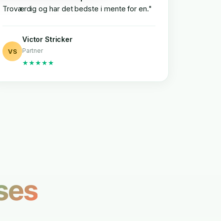
Troværdig og har det bedste i mente for en."
Victor Stricker
Partner
VS
★★★★★
ses