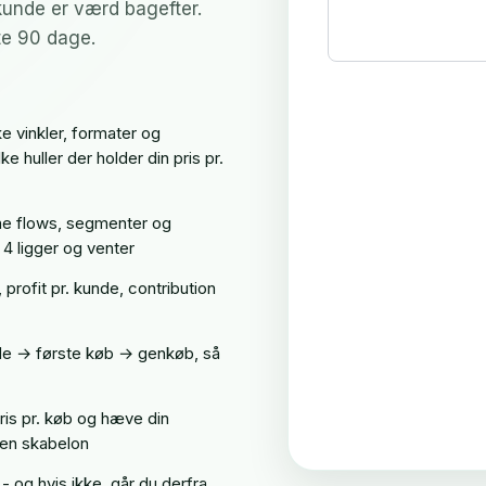
kunde er værd bagefter.
te 90 dage.
e vinkler, formater og
 huller der holder din pris pr.
ne flows, segmenter og
 4 ligger og venter
, profit pr. kunde, contribution
de → første køb → genkøb, så
ris pr. køb og hæve din
e en skabelon
 - og hvis ikke, går du derfra