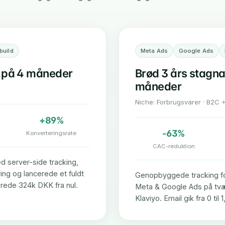
build
Meta Ads
Google Ads
på 4 måneder
Brød 3 års stagna
måneder
Niche: Forbrugsvarer · B2C 
+89%
-63%
Konverteringsrate
CAC-reduktion
 server-side tracking,
ng og lancerede et fuldt
Genopbyggede tracking for
erede 324k DKK fra nul.
Meta & Google Ads på tvær
Klaviyo. Email gik fra 0 til