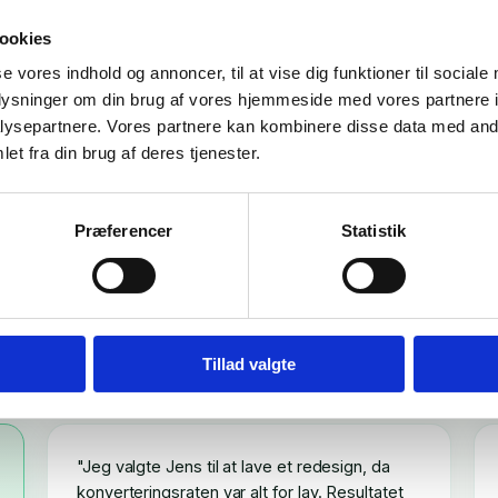
ookies
se vores indhold og annoncer, til at vise dig funktioner til sociale
oplysninger om din brug af vores hjemmeside med vores partnere i
ysepartnere. Vores partnere kan kombinere disse data med andr
et fra din brug af deres tjenester.
ANMELDELSER
 founders siger
Præferencer
Statistik
arbejde med os
Et par ord fra de founders vi har hjulpet med at skalere.
Tillad valgte
"Jeg valgte Jens til at lave et redesign, da
konverteringsraten var alt for lav. Resultatet