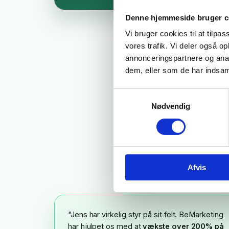
Denne hjemmeside bruger c
Vi bruger cookies til at tilpas
vores trafik. Vi deler også 
annonceringspartnere og anal
dem, eller som de har indsaml
Hvad
Samtykkevalg
Nødvendig
Afvis
"Jens har virkelig styr på sit felt. BeMarketing
har hjulpet os med at
vækste over 200% på